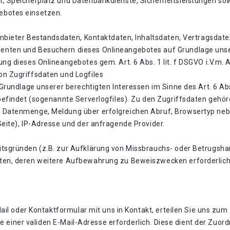
, Speicherplatz und Datenbankdienste, Sicherheitsleistungen sow
ebotes einsetzen.
ganbieter Bestandsdaten, Kontaktdaten, Inhaltsdaten, Vertragsdat
nten und Besuchern dieses Onlineangebotes auf Grundlage unser
ng dieses Onlineangebotes gem. Art. 6 Abs. 1 lit. f DSGVO i.V.m.
on Zugriffsdaten und Logfiles
 Grundlage unserer berechtigten Interessen im Sinne des Art. 6 Abs
 befindet (sogenannte Serverlogfiles). Zu den Zugriffsdaten geh
 Datenmenge, Meldung über erfolgreichen Abruf, Browsertyp neb
Seite), IP-Adresse und der anfragende Provider.
itsgründen (z.B. zur Aufklärung von Missbrauchs- oder Betrugsha
en, deren weitere Aufbewahrung zu Beweiszwecken erforderlich is
-Mail oder Kontaktformular mit uns in Kontakt, erteilen Sie uns 
ngabe einer validen E-Mail-Adresse erforderlich. Diese dient der Z