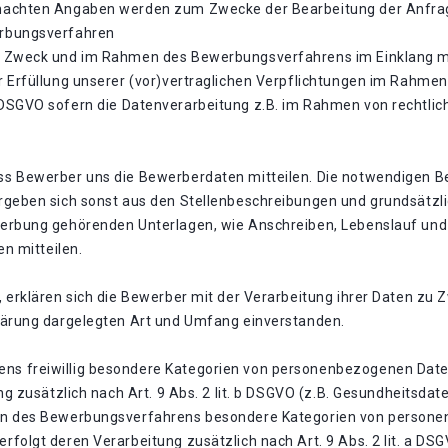
machten Angaben werden zum Zwecke der Bearbeitung der Anfrag
erbungsverfahren
m Zweck und im Rahmen des Bewerbungsverfahrens im Einklang mi
r Erfüllung unserer (vor)vertraglichen Verpflichtungen im Rahm
t. f. DSGVO sofern die Datenverarbeitung z.B. im Rahmen von rechtlic
s Bewerber uns die Bewerberdaten mitteilen. Die notwendigen Be
rgeben sich sonst aus den Stellenbeschreibungen und grundsätzl
werbung gehörenden Unterlagen, wie Anschreiben, Lebenslauf und
en mitteilen.
, erklären sich die Bewerber mit der Verarbeitung ihrer Daten 
lärung dargelegten Art und Umfang einverstanden.
s freiwillig besondere Kategorien von personenbezogenen Daten
ng zusätzlich nach Art. 9 Abs. 2 lit. b DSGVO (z.B. Gesundheitsda
en des Bewerbungsverfahrens besondere Kategorien von personen
folgt deren Verarbeitung zusätzlich nach Art. 9 Abs. 2 lit. a DS