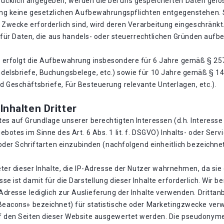
cklich angegeben, werden die bei uns gespeicherten Daten gelös
hung keine gesetzlichen Aufbewahrungspflichten entgegenstehen. 
e Zwecke erforderlich sind, wird deren Verarbeitung eingeschränkt
B. für Daten, die aus handels- oder steuerrechtlichen Gründen au
 erfolgt die Aufbewahrung insbesondere für 6 Jahre gemäß § 257
delsbriefe, Buchungsbelege, etc.) sowie für 10 Jahre gemäß § 1
 Geschäftsbriefe, Für Besteuerung relevante Unterlagen, etc.).
nhalten Dritter
es auf Grundlage unserer berechtigten Interessen (d.h. Interesse
botes im Sinne des Art. 6 Abs. 1 lit. f. DSGVO) Inhalts- oder Ser
oder Schriftarten einzubinden (nachfolgend einheitlich bezeichnet 
eter dieser Inhalte, die IP-Adresse der Nutzer wahrnehmen, da sie 
e ist damit für die Darstellung dieser Inhalte erforderlich. Wir 
Adresse lediglich zur Auslieferung der Inhalte verwenden. Drittan
 Beacons» bezeichnet) für statistische oder Marketingzwecke ver
f den Seiten dieser Website ausgewertet werden. Die pseudonyme