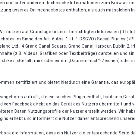
den und unter anderem technische Informationen zum Browser un
zung unseres Onlineangebotes enthalten, als auch mit solchen I
ir nutzen auf Grundlage unserer berechtigten Interessen (d.h. In
botes im Sinne des Art. 6 Abs. 1 lit. f. DSGVO) Social Plugins («
and Ltd., 4 Grand Canal Square, Grand Canal Harbour, Dublin 2, Ir
nhalte (z.B. Videos, Grafiken oder Textbeiträge) darstellen und 
en «Like», «Gefällt mir» oder einem „Daumen hoch“-Zeichen) oder 
mmen zertifiziert und bietet hierdurch eine Garantie, das europ
angebotes aufruft, die ein solches Plugin enthält, baut sein Gerä
ird von Facebook direkt an das Gerät des Nutzers übermittelt und
iteten Daten Nutzungsprofile der Nutzer erstellt werden. Wir ha
lugins erhebt und informiert die Nutzer daher entsprechend unser
ebook die Information, dass ein Nutzer die entsprechende Seite d