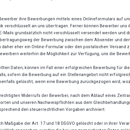
Bewerber ihre Bewerbungen mittels eines Onlineformulars auf uns
 verschlüsselt an uns übertragen. Ferner können Bewerber uns i
 E-Mails grundsätzlich nicht verschlüsselt versendet werden und d
 Übertragungsweg der Bewerbung zwischen dem Absender und de
aher eher ein Online-Formular oder den postalischen Versand z
 Bewerbern weiterhin die Möglichkeit zur Verfügung, uns die Be
llten Daten, können im Fall einer erfolgreichen Bewerbung für d
lls, sofern die Bewerbung auf ein Stellenangebot nicht erfolgreic
benfalls gelöscht, wenn eine Bewerbung zurückgezogen wird, wozu
berechtigten Widerrufs der Bewerber, nach dem Ablauf eines Zeit
orten und unseren Nachweispflichten aus dem Gleichbehandlun
prechend den steuerrechtlichen Vorgaben archiviert.
h Maßgabe der Art. 17 und 18 DSGVO gelöscht oder in ihrer Verar